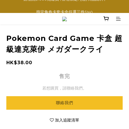
購物滿$1000免運費 (香港限定, 預訂商品除外)
指定角色卡套卡盒任選三件$160
購物滿$1000免運費 (香港限定, 預訂商品除外)
Pokemon Card Game 卡盒 超
級達克萊伊 メガダークライ
HK$38.00
售完
若想購買，請聯絡我們。
聯絡我們
加入追蹤清單