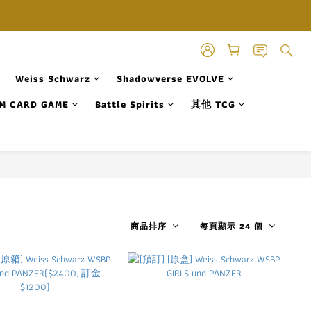
Weiss Schwarz
Shadowverse EVOLVE
M CARD GAME
Battle Spirits
其他 TCG
商品排序
每頁顯示 24 個