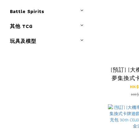
Battle Spirits
其他 TCG
玩具及模型
[預訂] [大
夢集換式
進化 M6a
HK$
最
HK$