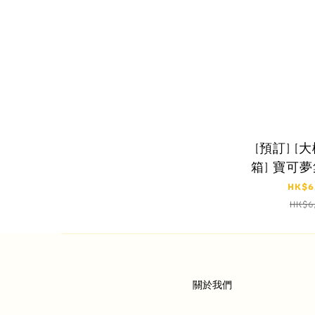
[預訂] [大
箱] 寶可
戲 超級進化
HK$6
包 
HK$6
CELEBRAT
訂金$
關於我們