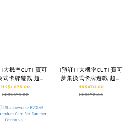
 [大機率CUT] 寶可
[預訂] [大機率CUT] 寶可
換式卡牌遊戲 超級
夢集換式卡牌遊戲 超級
 FURBOX 30th
進化 MF 30th
HK$1,875.00
HK$470.00
CELEBRATION
CELEBRATION 頂級牌組
HK$1,875.00
HK$470.00
UTURISTIC BOX
組合 太陽伊布・月亮伊
布