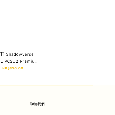
] Shadowverse
VE PCS02 Premium
rd Set Summer
HK$350.00
Edition vol.1
聯絡我們