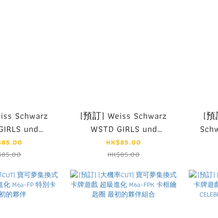
iss Schwarz
[預訂] Weiss Schwarz
[預
GIRLS und
WSTD GIRLS und
Sch
Oarai Joshi
PANZER Mugen Kidohai
und 
$85.00
HK$85.00
$85.00
HK$85.00