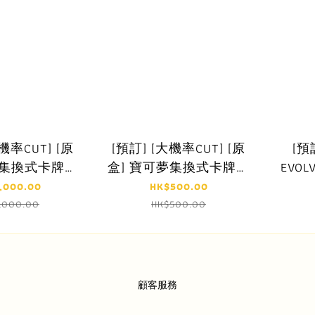
機率CUT] [原
[預訂] [大機率CUT] [原
[預訂
夢集換式卡牌遊
盒] 寶可夢集換式卡牌遊
EVOL
 M6aF 擴充
戲 超級進化 M6aF 擴充
Ca
,000.00
HK$500.00
30th
包 30th CELEBRATION
,000.00
HK$500.00
ION($6000,
6000)
顧客服務