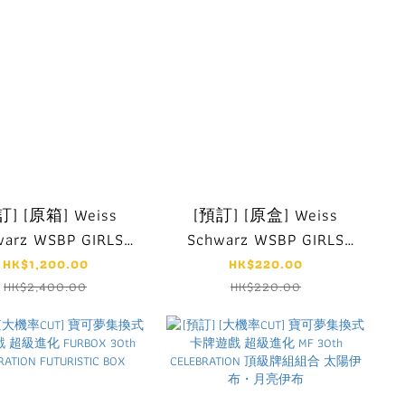
訂] [原箱] Weiss
[預訂] [原盒] Weiss
warz WSBP GIRLS
Schwarz WSBP GIRLS
PANZER($2400, 訂
und PANZER
HK$1,200.00
HK$220.00
金$1200)
HK$2,400.00
HK$220.00