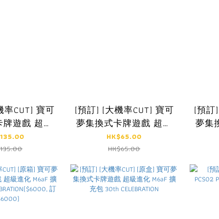
機率CUT] 寶可
[預訂] [大機率CUT] 寶可
[預訂]
卡牌遊戲 超級
夢集換式卡牌遊戲 超級
夢集
-FP 特別卡組
進化 M6a-FPK 卡框鑰匙
進化
135.00
HK$65.00
初的夥伴
圈 最初的夥伴組合
135.00
HK$65.00
F