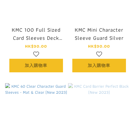
KMC 100 Full Sized
KMC Mini Character
Card Sleeves Deck
Sleeve Guard Silver
Protectors - Perfect
HK$30.00
HK$30.00
Size (New 2025)
加入購物車
加入購物車