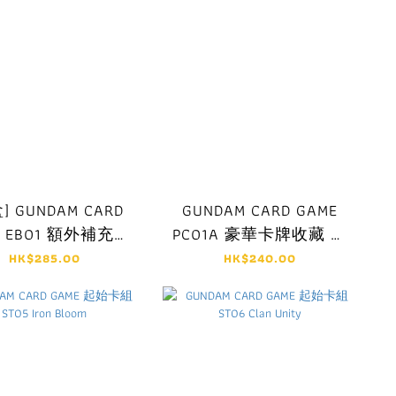
] GUNDAM CARD
GUNDAM CARD GAME
E EB01 額外補充包
PC01A 豪華卡牌收藏 拼
D高達G世代永恆
裝高達套裝 -機動戰士高
HK$285.00
HK$240.00
Eternal Nexus
達 鐵血的孤兒-