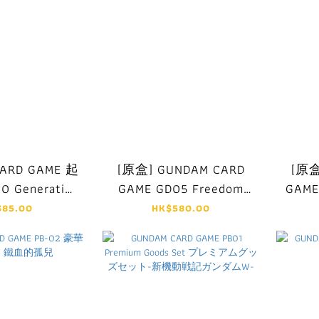
ARD GAME 起
[原盒] GUNDAM CARD
[原盒
 Generation
GAME GD05 Freedom
GAM
ulse
Acsension
S
$85.00
HK$580.00