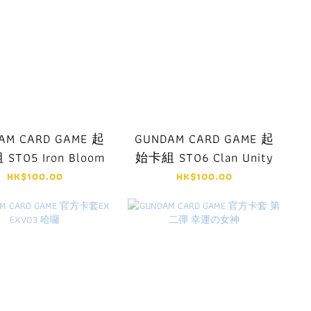
AM CARD GAME 起
GUNDAM CARD GAME 起
ST05 Iron Bloom
始卡組 ST06 Clan Unity
HK$100.00
HK$100.00