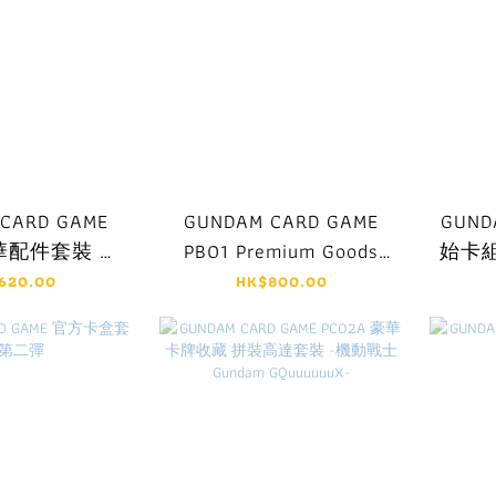
CARD GAME
GUNDAM CARD GAME
GUND
豪華配件套裝 鐵
PB01 Premium Goods
始卡組 
的孤兒
Set プレミアムグッズ
620.00
HK$800.00
セット-新機動戦記ガン
ダムW-