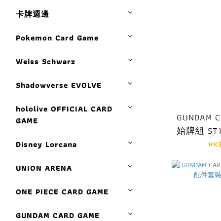
卡牌週邊
Pokemon Card Game
Weiss Schwarz
Shadowverse EVOLVE
hololive OFFICIAL CARD
GUNDAM C
GAME
始牌組 ST10
P
Disney Lorcana
HK
UNION ARENA
ONE PIECE CARD GAME
GUNDAM CARD GAME