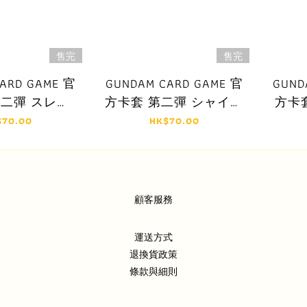
售完
售完
ARD GAME 官
GUNDAM CARD GAME 官
GUND
第二彈 スレッ
方卡套 第二彈 シャイニ
方卡
ーキュリー
ングガンダム VS マスタ
$70.00
HK$70.00
ーガンダム
顧客服務
運送方式
退換貨政策
條款與細則