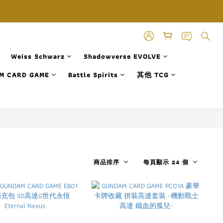
Weiss Schwarz
Shadowverse EVOLVE
M CARD GAME
Battle Spirits
其他 TCG
商品排序
每頁顯示 24 個