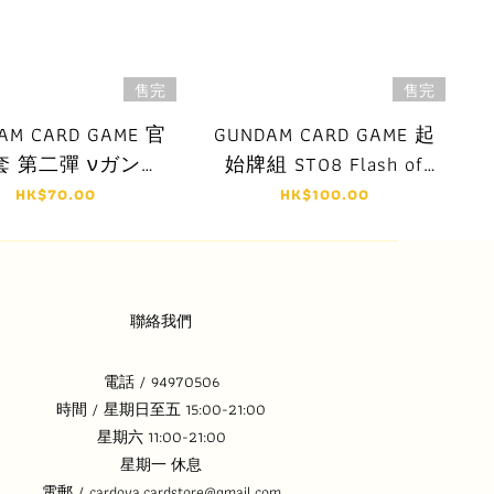
售完
售完
AM CARD GAME 官
GUNDAM CARD GAME 起
套 第二彈 νガンダ
始牌組 ST08 Flash of
ム VS サザビー
Radiance
HK$70.00
HK$100.00
聯絡我們
電話 / 94970506
時間 / 星期日至五 15:00-21:00
星期六 11:00-21:00
星期一 休息
電郵 / cardoya.cardstore@gmail.com