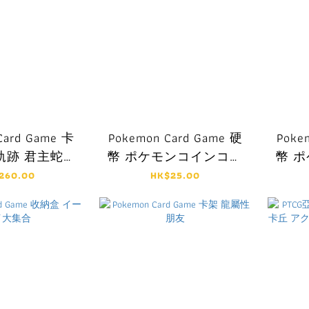
Card Game 卡
Pokemon Card Game 硬
Poke
軌跡 君主蛇・
幣 ポケモンコインコレ
幣 
大劍鬼 進化の
クション 第5弾
260.00
HK$25.00
ャローダ・エン
・ダイケンキ