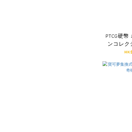
PTCG硬
ンコレク
HK