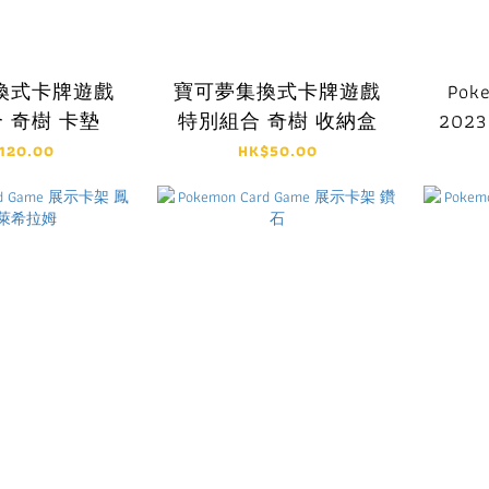
換式卡牌遊戲
寶可夢集換式卡牌遊戲
Pok
 奇樹 卡墊
特別組合 奇樹 收納盒
202
ット
120.00
HK$50.00
チャ