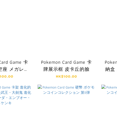
Card Game 卡
Pokemon Card Game 卡
Poke
空座 メガレッ
牌展示框 皮卡丘的臉
納盒
クウザ
100.00
HK$100.00