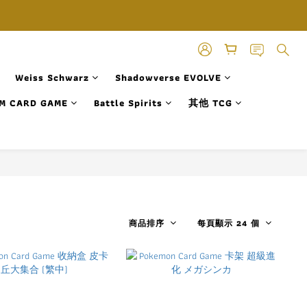
Weiss Schwarz
Shadowverse EVOLVE
M CARD GAME
Battle Spirits
其他 TCG
商品排序
每頁顯示 24 個