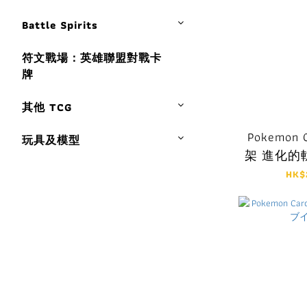
Battle Spirits
符文戰場：英雄聯盟對戰卡
牌
其他 TCG
Pokemon 
玩具及模型
架 進化的
炎武王・
HK$
軌跡 ジ
ブオー