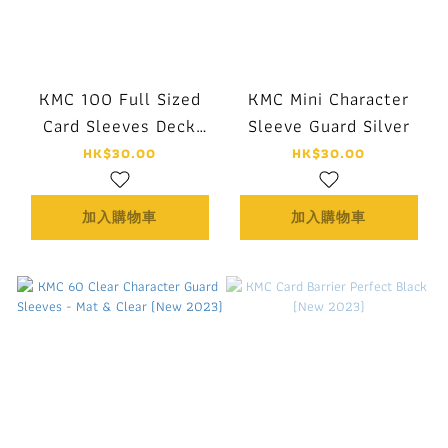
KMC 100 Full Sized
KMC Mini Character
Card Sleeves Deck
Sleeve Guard Silver
Protectors - Perfect
HK$30.00
HK$30.00
Size (New 2025)
加入購物車
加入購物車