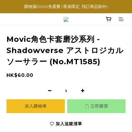
購物滿$1000免運費 (香港限定, 預訂商品除外)
購物滿$1000免運費 (香港限定, 預訂商品除外)
指定角色卡套卡盒任選三件$160
購物滿$1000免運費 (香港限定, 預訂商品除外)
Movic角色卡套磨沙系列 -
Shadowverse アストロジカル
ソーサラー (No.MT1585)
HK$60.00
加入購物車
立即購買
加入追蹤清單