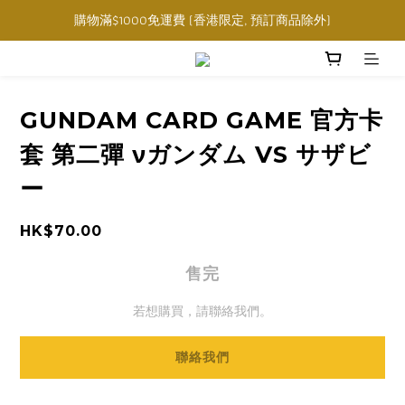
購物滿$1000免運費 (香港限定, 預訂商品除外)
購物滿$1000免運費 (香港限定, 預訂商品除外)
指定角色卡套卡盒任選三件$160
購物滿$1000免運費 (香港限定, 預訂商品除外)
GUNDAM CARD GAME 官方卡
套 第二彈 νガンダム VS サザビ
ー
HK$70.00
售完
若想購買，請聯絡我們。
聯絡我們