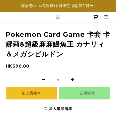
購物滿$1000免運費 (香港限定, 預訂商品除外)
購物滿$1000免運費 (香港限定, 預訂商品除外)
指定角色卡套卡盒任選三件$160
購物滿$1000免運費 (香港限定, 預訂商品除外)
Pokemon Card Game 卡套 卡
娜莉&超級麻麻鰻魚王 カナリィ
＆メガシビルドン
HK$90.00
加入購物車
立即購買
加入追蹤清單