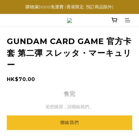
購物滿$1000免運費 (香港限定, 預訂商品除外)
購物滿$1000免運費 (香港限定, 預訂商品除外)
指定角色卡套卡盒任選三件$160
購物滿$1000免運費 (香港限定, 預訂商品除外)
GUNDAM CARD GAME 官方卡
套 第二彈 スレッタ・マーキュリ
ー
HK$70.00
售完
若想購買，請聯絡我們。
聯絡我們