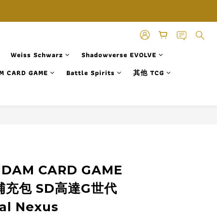
Weiss Schwarz
Shadowverse EVOLVE
M CARD GAME
Battle Spirits
其他 TCG
立即購買
NDAM CARD GAME
外補充包 SD高達G世代
al Nexus