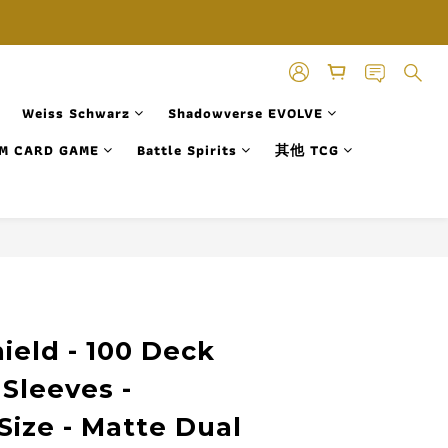
Weiss Schwarz
Shadowverse EVOLVE
M CARD GAME
Battle Spirits
其他 TCG
立即購買
ield - 100 Deck
 Sleeves -
Size - Matte Dual