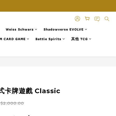
Weiss Schwarz
Shadowverse EVOLVE
M CARD GAME
Battle Spirits
其他 TCG
立即購買
卡牌遊戲 Classic
K$2,000.00