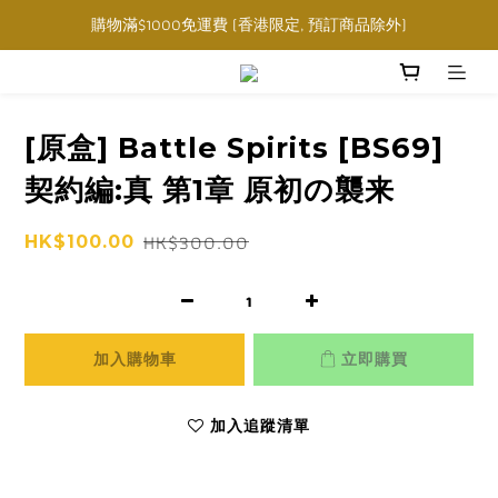
購物滿$1000免運費 (香港限定, 預訂商品除外)
購物滿$1000免運費 (香港限定, 預訂商品除外)
指定角色卡套卡盒任選三件$160
購物滿$1000免運費 (香港限定, 預訂商品除外)
[原盒] Battle Spirits [BS69]
契約編:真 第1章 原初の襲来
HK$300.00
HK$100.00
加入購物車
立即購買
加入追蹤清單